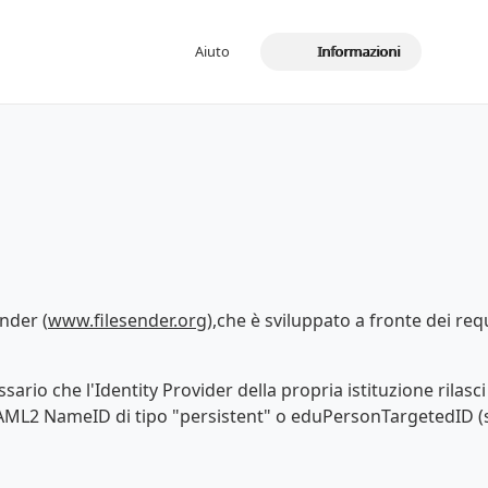
Aiuto
Informazioni
nder (
www.filesender.org
),che è sviluppato a fronte dei requ
sario che l'Identity Provider della propria istituzione rilasci g
 SAML2 NameID di tipo "persistent" o eduPersonTargetedID (